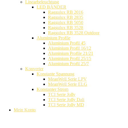
Linearbeleuchtung
LED BÄNDER
Raggalux RB 2016
Raggalux RB 2835
Raggalux RB 5050
Raggalux RB 3528
Raggalux RB 3528 Outdoor
Aluminium Profile
Aluminium Profil 45
Aluminium Profil 16/12
Aluminium Profile 21/21
Aluminium Profil 25/15
Aluminium Profil 25/7
Konverter
Konstante Spannung
MeanWell Serie LPV
MeanWell Serie ELG
Konstanter Strom
TCI Serie Jolly
TCI Serie Jolly Dali
TCI Serie Jolly MD
Mein Konto