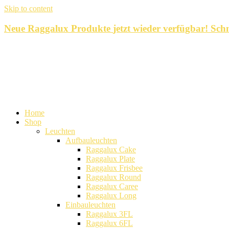
Skip to content
Neue Raggalux Produkte
jetzt wieder verfügbar!
Schn
Home
Shop
Leuchten
Aufbauleuchten
Raggalux Cake
Raggalux Plate
Raggalux Frisbee
Raggalux Round
Raggalux Caree
Raggalux Long
Einbauleuchten
Raggalux 3FL
Raggalux 6FL